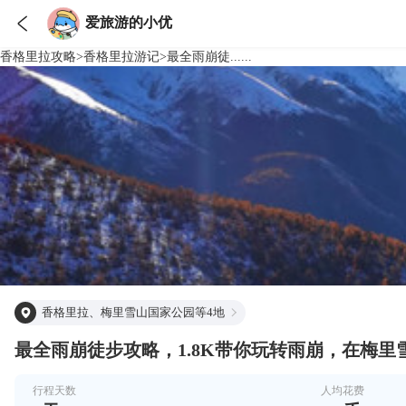

爱旅游的小优
香格里拉
攻略
>
香格里拉
游记
>
最全雨崩徒......
香格里拉、梅里雪山国家公园等4地
最全雨崩徒步攻略，1.8K带你玩转雨崩，在梅
行程天数
人均花费