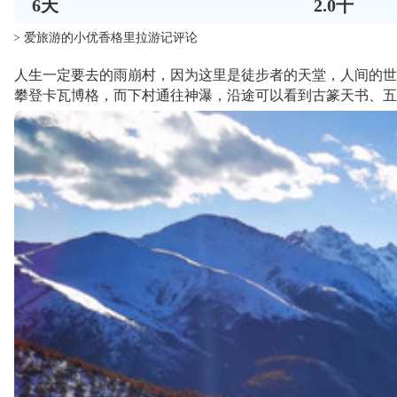
6
天
2.0千
> 爱旅游的小优香格里拉游记评论
人生一定要去的雨崩村，因为这里是徒步者的天堂，人间的世
攀登卡瓦博格，而下村通往神瀑，沿途可以看到古篆天书、五