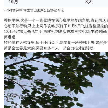
10
月
8
天
> 小羊妈2003梅里雪山国家公园游记评论
香格里拉,这是一个一直萦绕在我心底里的梦想之地.直到国庆
心动不如行动,马上上网作攻略,买好了10月9日飞往香格里拉的
10月9号早9点先飞昆明,再转机到迪庆香格里拉机场,中转时间已
筒逛逛.
转经筒在大佛寺里,位于小山尖上,需要爬一段楼梯上去.果然是
筒是全世界最大的,需要10多个人一起合力推才能转动.