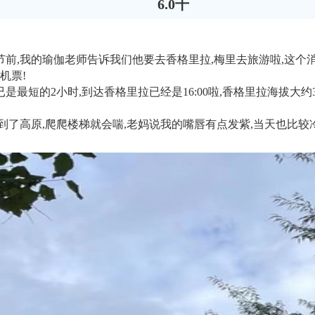
6.0千
节前,我的瑜伽老师告诉我们他要去香格里拉,梅里去旅游啦,这个
机票!
是最短的2小时,到达香格里拉已经是16:00啦,香格里拉海拔大约3
到了高原,爬爬楼梯就会喘,老妈说我的嘴唇有点发紫,当天也比较