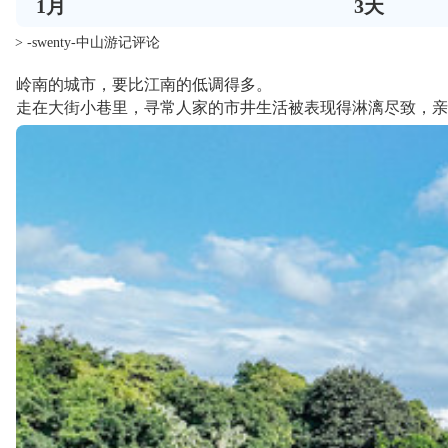
1
月
3
天
> -swenty-中山游记评论
岭南的城市，要比江南的低调得多。
走在大街小巷里，寻常人家的市井生活被表现得淋漓尽致，亲