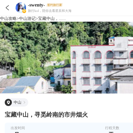
-swenty-
签约旅行家

旅行kol，陪你去看星辰和大海
中山
攻略
>
中山
游记
>
宝藏中山，......
中山
宝藏中山，寻觅岭南的市井烟火
出发时间
行程天数