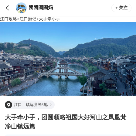

团团圆圆妈
+ 关注
江口
攻略
>
江口
游记
>
大手牵小手......
江口、镇远县等3地
大手牵小手，团圆领略祖国大好河山之凤凰梵
净山镇远篇