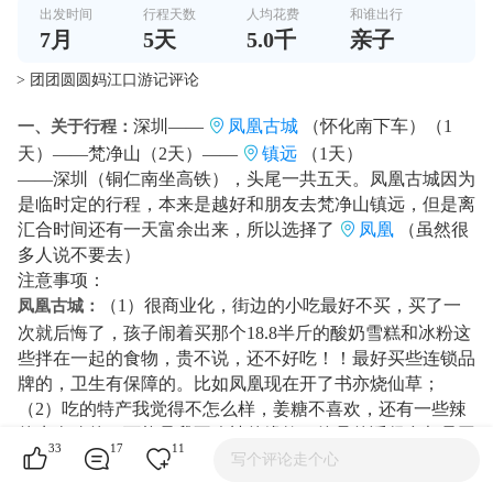
出发时间
行程天数
人均花费
和谁出行
7
月
5
天
5.0千
亲子
> 团团圆圆妈江口游记评论
深圳——
凤凰古城
（怀化南下车）（1
一、关于行程：
天）——梵净山（2天）——
镇远
（1天）
——深圳（铜仁南坐高铁），头尾一共五天。凤凰古城因为
是临时定的行程，本来是越好和朋友去梵净山镇远，但是离
汇合时间还有一天富余出来，所以选择了
凤凰
（虽然很
多人说不要去）
注意事项：
（1）很商业化，街边的小吃最好不买，买了一
凤凰古城：
次就后悔了，孩子闹着买那个18.8半斤的酸奶雪糕和冰粉这
些拌在一起的食物，贵不说，还不好吃！！最好买些连锁品
牌的，卫生有保障的。比如凤凰现在开了书亦烧仙草；
（2）吃的特产我觉得不怎么样，姜糖不喜欢，还有一些辣
的牛肉啥的，可能是我不吃辣的缘故。饰品的话很多都是网
33
17
11
上进货来买的，要注意甄别，我18年前买这里就上过当，买
写个评论走个心
了假银子。特产也会有写刺绣和手作的可以考虑买。我买了