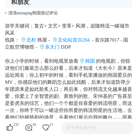
和朋友
> 清清missqing韩国游记评论
游学关键词：复古+ 文艺+ 变革+ 风潮，追随韩流一睹城市
风采
线路：
北村
韩屋 -
文化站首尔284
- 首尔路7017 - 国
立航空博物馆 -
东大门
DDP
你上小学的时候，看到电视里放着
韩国
的电视剧，你惊
讶他们们服装怎么那么好看，后来才知道《大长今》原来是
远近闻名；你上初中的时候，看到手机里播放的韩国爱豆的
MV，你感叹他们的舞蹈怎么如此炫酷，后来才知道防弹少
年团原来是如此脍炙人口；再后来，你对韩流文化越来越喜
爱，你爱上了全智贤的剧、黄致列的歌、宋仲基的广告甚至
是姜虎东的综艺，他们一个个都是你喜爱的韩流明星，而这
一次，你终于可以一睹这些你所爱的韩流明星的生活地，去
看他们拍摄韩剧的场景，去看他们展示自我的舞台……跟着
我们游学旅行的线路，去到韩国
首尔
，那个你一直向往
231
16
11
写个评论走个心
的地方偶像所在之地，他们也在那边向你招手，非常欢迎你