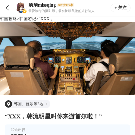
清清missqing
签约旅行家

+ 关注
最爱旅行的摄影师，最会护肤美妆的旅行达人
韩国
攻略
>
韩国
游记
>
“XXX，......
韩国、首尔等2地
“XXX，韩流明星叫你来游首尔啦！”
和谁出行