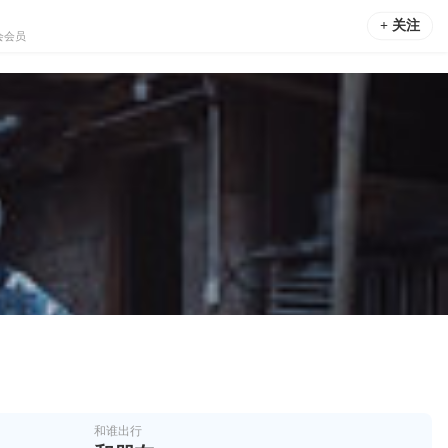
+ 关注
会会员
和谁出行