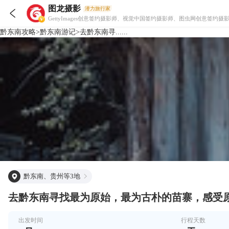
图龙摄影
潜力旅行家

GettyImages创意签约摄影师、视觉中国签约摄影师、图虫网创意
黔东南
攻略
>
黔东南
游记
>
去黔东南寻......
黔东南、贵州等3地
去黔东南寻找最为原始，最为古朴的苗寨，感受
出发时间
行程天数