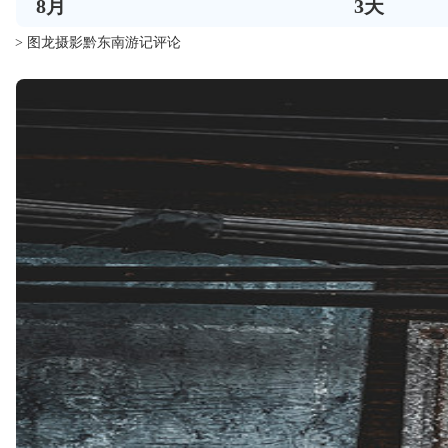
8
月
3
天
> 图龙摄影黔东南游记评论