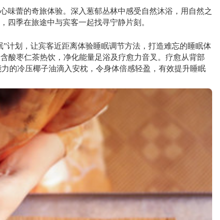
心味蕾的奇旅体验。深入葱郁丛林中感受自然沐浴，用自然之
，四季在旅途中与宾客一起找寻宁静片刻。
眠”计划，让宾客近距离体验睡眠调节方法，打造难忘的睡眠体
项目含酸枣仁茶热饮，净化能量足浴及疗愈力音叉。疗愈从背部
化能力的冷压椰子油滴入安枕，令身体倍感轻盈，有效提升睡眠