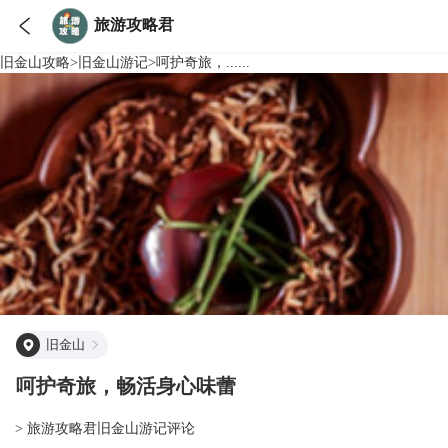

旅游攻略君
旧金山
攻略
>
旧金山
游记
>
呵护奇旅，......
旧金山
呵护奇旅，畅活身心味蕾
> 旅游攻略君旧金山游记评论