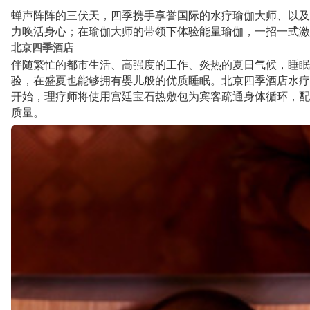
蝉声阵阵的三伏天，四季携手享誉国际的水疗瑜伽大师、以及
力唤活身心；在瑜伽大师的带领下体验能量瑜伽，一招一式激
北京四季酒店
伴随繁忙的都市生活、高强度的工作、炎热的夏日气候，睡眠
验，在盛夏也能够拥有婴儿般的优质睡眠。北京四季酒店水疗中
开始，理疗师将使用宫廷宝石热敷包为宾客疏通身体循环，配合
质量。