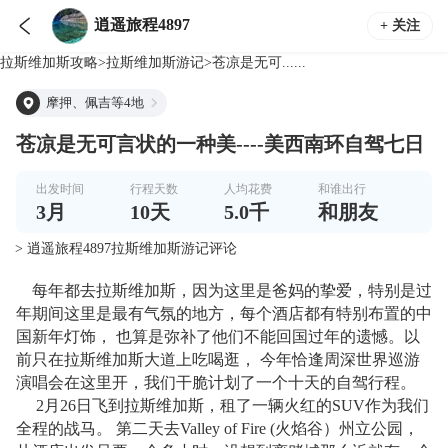

逍遥旅程4897
+ 关注
拉斯维加斯
攻略
>
拉斯维加斯
游记
>
苍凉是无可......
摩押、佩吉等4地
苍凉是无可言状的一种美----美西南环自驾七日
出发时间
行程天数
人均花费
和谁出行
3
月
10
天
5.0千
和朋友
> 逍遥旅程4897拉斯维加斯游记评论
每年都去拉斯维加斯，因为这里是爸妈的挚爱，特别是过
年期间这里是最有气氛的地方，每个酒店都有特别布置的中
国新年灯饰， 也算是弥补了他们不能回国过年的遗憾。以
前只在拉斯维加斯大道上吃喝逛， 今年恰逢周深世界巡游
演唱会在这里开，我们干脆计划了一个十天的自驾行程。
2月26日飞到拉斯维加斯，租了一辆火红的SUV作为我们
全程的战马。 第二天去Valley of Fire (火焰谷）州立公园，