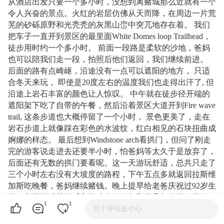
从酒店出发只要一个多小时，没想到离赌城那么近就有一个
令人兴奋的景点。火红的岩层仿佛从天而降，在周边一片荒
芜的砂砾原野和光秃秃的灰黑山峦中突兀地存在着。 我们
把车子一直开到景区的最里面White Domes loop Trailhead，
徒步用时约一个多小时。 前面一段路是柔软的沙地，爸妈
也可以陪我们走一段，拍照后他们返回，我们继续前进。
后面的路有点崎岖，沿途没有一点可以遮阳的地方， 只适
合冬天来玩， 即使是20度左右的温度我们也走得出汗了, 但
沿途上岩石丰富的颜色让人惊叹。 中午就在徒步径开端的
遮阳架下吃了自带的午餐，然后沿着景区大道开到Fire wave
trail, 这条步道也大概停留了一个小时， 景色更美了，走在
岩石步道上就像踩在彩色的水波纹，红白相见的石块扭曲成
婀娜的样态。 最后想到Windstone arch看拱门，但问了刚走
完的游客说走进去还要半小时，怕爸妈等太久于是放弃了，
后面还有无数的拱门要看呢。这一天游玩舒适，总共只走了
三个小时左右没有大坡度的路程，下午五点多就返回拉斯维
加斯吃晚餐，爸妈继续赌钱。晚上提早给老爸庆祝过92岁生
日，餐厅正对着百乐宫的喷泉，服务和菜品都值得一赞。
1
1
写个评论走个心