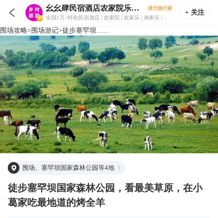
幺幺肆民宿酒店农家院乐旅游住宿攻略
潜力旅行家

+ 关注
全国1万+特色民宿酒店 | 农家院 | 农家乐 | 渔家乐 | 采摘园 | 轰趴馆 | 乡村旅游住宿攻略！
围场
攻略
>
围场
游记
>
徒步塞罕坝......
围场、塞罕坝国家森林公园等4地
徒步塞罕坝国家森林公园，看最美草原，在小
葛家吃最地道的烤全羊