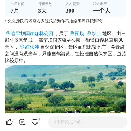
出发时间
行程天数
人均花费
和谁出行
7
月
3
天
300
一个人
> 幺幺肆民宿酒店农家院乐旅游住宿攻略围场游记评论
塞罕坝国家森林公园
，属于
围场
坝上
地区，由三
部分景区组成， 塞罕坝国家森林公园，御道口森林草原风
景区，
红松洼
自然保护区，景区面积比较宽广，各景点
之间没有观光车，只能自驾游览，红松洼自然保护区，道路
比较原始。
1
写个评论走个心