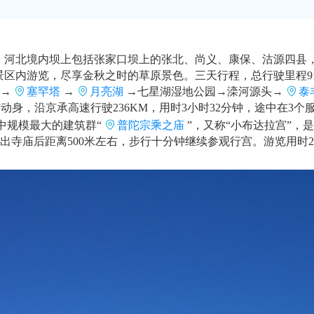
。河北境内坝上包括张家口坝上的张北、尚义、康保、沽源四县
景区内游览，尽享金秋之时的草原景色。三天行程，总行驶里程91
→
塞罕塔
→
月亮湖
→七星湖湿地公园→滦河源头→
泰
动身，沿京承高速行驶236KM，用时3小时32分钟，途中在3个
中规模最大的建筑群“
普陀宗乘之庙
”，又称“小布达拉宫”，
。出寺庙后距离500米左右，步行十分钟继续参观行宫。游览用时