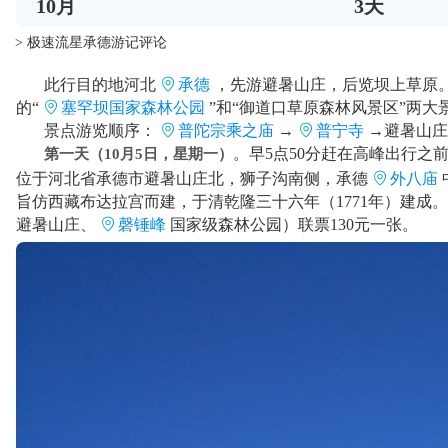
10
月
3
天
> 极速流星承德游记评论
此行目的地河北
承德
，先游避暑山庄，后览坝上草原
的“
塞罕坝国家森林公园
”和“御道口草原森林风景区”两大
景点游览顺序：
普陀宗乘之庙
→
普宁寺
→避暑山庄
。早5点50分赶在高峰出行之前
第一天（10月5日，星期一）
位于河北省承德市避暑山庄北，狮子沟南侧，承德
外八庙
旨仿西藏布达拉宫而建，于清乾隆三十六年（1771年）建成
避暑山庄、
磬锤峰
国家级森林公园）联票130元一张。