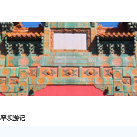
塞罕坝游记