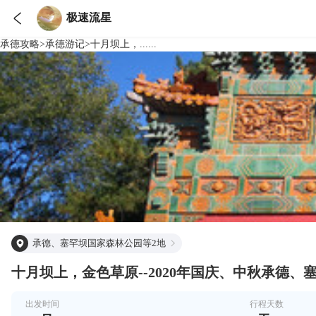

极速流星
承德
攻略
>
承德
游记
>
十月坝上，......
承德、塞罕坝国家森林公园等2地
十月坝上，金色草原--2020年国庆、中秋承德、
出发时间
行程天数