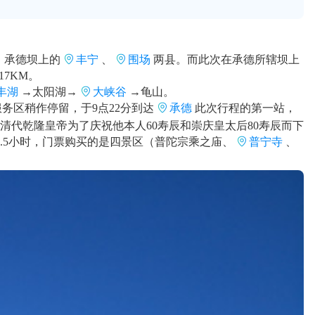
，承德坝上的
丰宁
、
围场
两县。而此次在承德所辖坝上
7KM。
丰湖
→太阳湖→
大峡谷
→龟山。
服务区稍作停留，于9点22分到达
承德
此次行程的第一站，
是清代乾隆皇帝为了庆祝他本人60寿辰和崇庆皇太后80寿辰而下
2.5小时，门票购买的是四景区（普陀宗乘之庙、
普宁寺
、