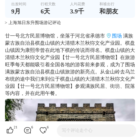
出发时间
行程天数
人均花费
和谁出行
9
月
6
天
3.9千
和朋友
> 上海旭日东升围场游记评论
廿一号北方民居博物馆，坐落于河北省承德市
围场
满族
蒙古族自治县棋盘山镇的大清猎木兰秋狝文化产业园。棋盘
山镇因为康熙帝曾在此地下棋的传说而得名。棋盘山镇的大
清猎木兰秋狝文化产业园【廿一号北方民居博物馆】在旅游
旺季每天都能吸引着全国各地的游客前来参观，成为了围场
满族蒙古族自治县棋盘山镇旅游的新亮点。从金山岭去乌兰
布统的途中我们来到位于棋盘山镇的大清猎木兰秋狝文化产
业园【廿一号北方民居博物馆】参观满族民居、街坊、院落
等内容，并在此用午餐。
21
6
6
写个评论走个心