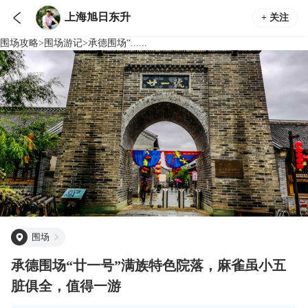

上海旭日东升
+ 关注
围场
攻略
>
围场
游记
>
承德围场“......
围场
承德围场“廿一号”满族特色院落，麻雀虽小五
脏俱全，值得一游