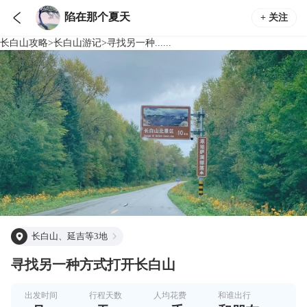

陷在那个夏天
+ 关注
长白山
攻略
>
长白山
游记
>
寻找另一种......
长白山、延吉等3地
寻找另一种方式打开长白山
出发时间
行程天数
人均花费
和谁出行