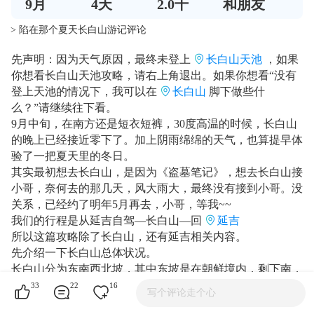
9
月
4
天
2.0千
和朋友
> 陷在那个夏天长白山游记评论
先声明：因为天气原因，最终未登上
长白山天池
，如果
你想看长白山天池攻略，请右上角退出。如果你想看“没有
登上天池的情况下，我可以在
长白山
脚下做些什
么？”请继续往下看。
9月中旬，在南方还是短衣短裤，30度高温的时候，长白山
的晚上已经接近零下了。加上阴雨绵绵的天气，也算提早体
验了一把夏天里的冬日。
其实最初想去长白山，是因为《盗墓笔记》，想去长白山接
小哥，奈何去的那几天，风大雨大，最终没有接到小哥。没
关系，已经约了明年5月再去，小哥，等我~~
我们的行程是从延吉自驾—长白山—回
延吉
所以这篇攻略除了长白山，还有延吉相关内容。
先介绍一下长白山总体状况。
长白山分为东南西北坡，其中东坡是在朝鲜境内，剩下南，
西，北坡都在我国境内，都能到达天池。
33
22
16
写个评论走个心
北坡开发较早、景点多，著名的
长白瀑布
,温泉煮鸡蛋,