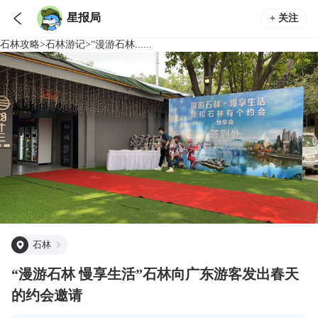

星报局
+ 关注
石林
攻略
>
石林
游记
>
“漫游石林......
石林
“漫游石林 慢享生活”石林向广东游客发出春天
的约会邀请