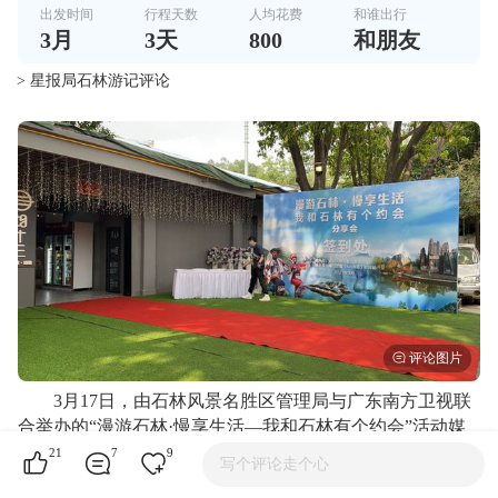
出发时间
行程天数
人均花费
和谁出行
3
月
3
天
800
和朋友
> 星报局石林游记评论
3月17日，由石林风景名胜区管理局与广东南方卫视联
合举办的“漫游石林·慢享生活—我和石林有个约会”活动媒
体分享会在广州隆重举行。石林风景名胜区管理局党委书
21
7
9
写个评论走个心
记、局长毕文祥，石林风景名胜区管理局办公室副主任陈金