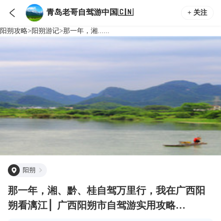

青岛老哥自驾游中国🇨🇳
+ 关注
阳朔
攻略
>
阳朔
游记
>
那一年，湘......
阳朔
那一年，湘、黔、桂自驾万里行，我在广西阳
朔看漓江 ▏广西阳朔市自驾游实用攻略
▏【2021年5月】