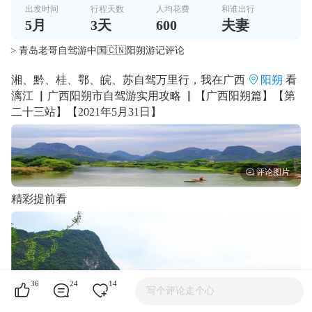
出发时间
行程天数
人均花费
和谁出行
5
月
3
天
600
夫妻
> 青岛老哥自驾游中国🇨🇳阳朔游记评论
湘、黔、桂、鄂、皖、苏自驾万里行，我在广西
阳朔
看
漓江 ▏广西阳朔市自驾游实用攻略 ▏【广西阳朔篇】【第
二十三站】【2021年5月31日】
精彩提前看
36
24
14
写个评论走个心