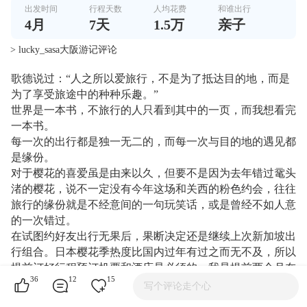
出发时间
行程天数
人均花费
和谁出行
4
月
7
天
1.5万
亲子
> lucky_sasa大阪游记评论
歌德说过：“人之所以爱旅行，不是为了抵达目的地，而是
为了享受旅途中的种种乐趣。”
世界是一本书，不旅行的人只看到其中的一页，而我想看完
一本书。
每一次的出行都是独一无二的，而每一次与目的地的遇见都
是缘份。
对于樱花的喜爱虽是由来以久，但要不是因为去年错过鼋头
渚的樱花，说不一定没有今年这场和关西的粉色约会，往往
旅行的缘份就是不经意间的一句玩笑话，或是曾经不如人意
的一次错过。
在试图约好友出行无果后，果断决定还是继续上次新加坡出
行组合。日本樱花季热度比国内过年有过之而无不及，所以
提前订好行程预订机票和酒店是必须的。我是提前两个月在
36
12
15
携程上下的单，不算晚但也不早，如果想要体验一些比较有
写个评论走个心
特色的日式酒店还是建议提早半年预订。早就听说日本的酒