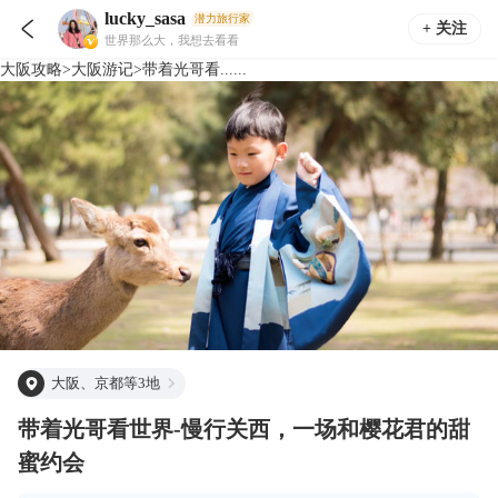
lucky_sasa
潜力旅行家

+ 关注
世界那么大，我想去看看
大阪
攻略
>
大阪
游记
>
带着光哥看......
大阪、京都等3地
带着光哥看世界-慢行关西，一场和樱花君的甜
蜜约会