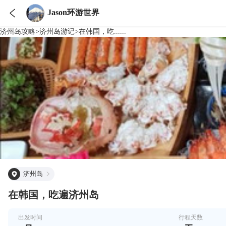

Jason环游世界
济州岛
攻略
>
济州岛
游记
>
在韩国，吃......
济州岛
在韩国，吃遍济州岛
出发时间
行程天数