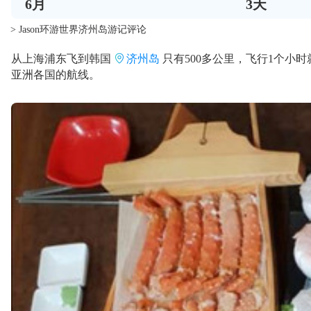
6
月
3
天
> Jason环游世界济州岛游记评论
从上海浦东飞到韩国
济州岛
只有500多公里，飞行1个小
亚洲各国的航线。