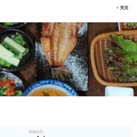
+ 关注
和谁出行