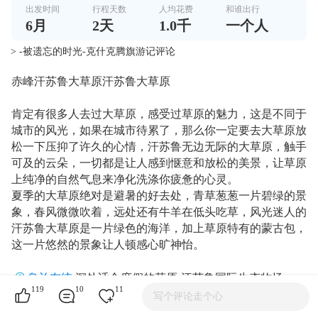
出发时间
行程天数
人均花费
和谁出行
6
月
2
天
1.0千
一个人
> -被遗忘的时光-克什克腾旗游记评论
赤峰汗苏鲁大草原汗苏鲁大草原
肯定有很多人去过大草原，感受过草原的魅力，这是不同于
城市的风光，如果在城市待累了，那么你一定要去大草原放
松一下压抑了许久的心情，汗苏鲁无边无际的大草原，触手
可及的云朵，一切都是让人感到惬意和放松的美景，让草原
上纯净的自然气息来净化洗涤你疲惫的心灵。
夏季的大草原绝对是避暑的好去处，青草葱葱一片碧绿的景
象，春风微微吹着，远处还有牛羊在低头吃草，风光迷人的
汗苏鲁大草原是一片绿色的海洋，加上草原特有的蒙古包，
这一片悠然的景象让人顿感心旷神怡。
乌兰布统
深处适合度假的草原·汗苏鲁国际生态牧场
119
10
11
漫步在辽阔的大草原上，你会感觉自己成为草原的主人，所
写个评论走个心
有的烦恼都随着草原上凉爽的风被带走了，汗苏鲁大草原的