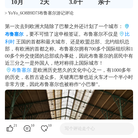
10
月
2
天
3.0千
亲子
> YoYo_6O8B9D7J布鲁塞尔游记评论
第一次去到欧洲大陆除了巴黎之外还计划了一个城市：
要不可惜了这申根签证。布鲁塞尔不仅是
比
布鲁塞尔
，
利时
王国的首都和最大城市、还是欧盟总部、北约组织总
部，有欧洲的首都之称。布鲁塞尔拥有700多个国际组织和1
00多个外交使团的总部或办事处，因此布鲁塞尔的居民中有
近三分之一是外国人，绝对称得上国际城市！
布鲁塞尔
是欧洲历史悠久的文化中心之一，有1000多年
的历史，名胜古迹众多。关键离巴黎也近火车才一个半小时
非常方便，因此布鲁塞尔也被称作“小巴黎”。
21
10
10
写个评论走个心