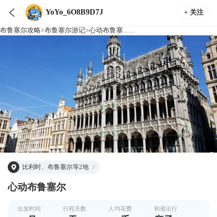

YoYo_6O8B9D7J
+ 关注
布鲁塞尔
攻略
>
布鲁塞尔
游记
>
心动布鲁塞......
比利时、布鲁塞尔等2地
心动布鲁塞尔
出发时间
行程天数
人均花费
和谁出行