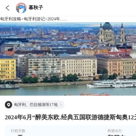

暮秋子
匈牙利
攻略
>
匈牙利
游记
>
2024年......
匈牙利、巴拉顿湖等17地
2024年6月“醉美东欧.经典五国联游德捷斯匈奥1
行程天数
和谁出行