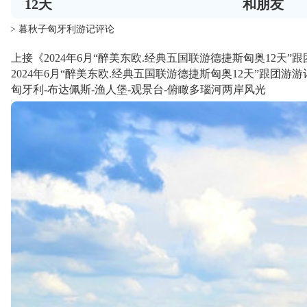
12
天
和朋友
> 暮秋子匈牙利游记评论
上接《2024年6月“醉美东欧.经典五国联游德捷斯匈奥12天
2024年6月“醉美东欧.经典五国联游德捷斯匈奥12天”跟团游
匈牙利-布达佩斯-渔人堡-观景台-俯瞰多瑙河两岸风光