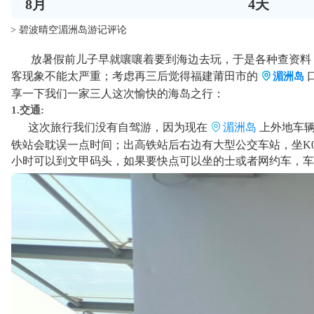
8
月
4
天
> 碧波晴空湄洲岛游记评论
放暑假前儿子早就嚷嚷着要到海边去玩，于是各种查资料，找
客现象不能太严重；考虑再三后觉得福建莆田市的
湄洲岛
享一下我们一家三人这次愉快的海岛之行：
1.交通:
这次旅行我们没有自驾游，因为现在
湄洲岛
上外地车辆
铁站会耽误一点时间；出高铁站后右边有大型公交车站，坐K0
小时可以到文甲码头，如果要快点可以坐的士或者网约车，车费