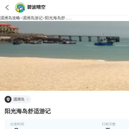

碧波晴空
湄洲岛
攻略
>
湄洲岛
游记
>
阳光海岛舒......
湄洲岛
阳光海岛舒适游记
出发时间
行程天数