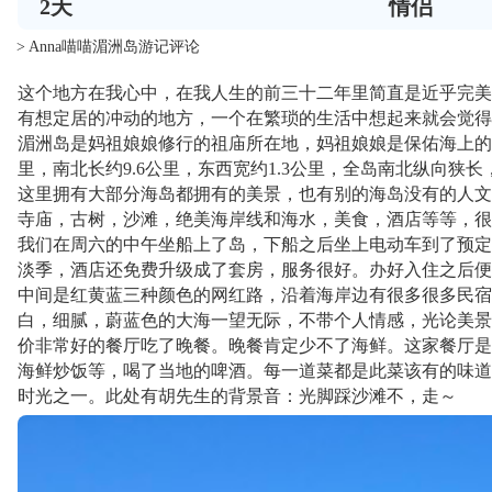
2
天
情侣
> Anna喵喵湄洲岛游记评论
这个地方在我心中，在我人生的前三十二年里简直是近乎完美
有想定居的冲动的地方，一个在繁琐的生活中想起来就会觉得
湄洲岛是妈祖娘娘修行的祖庙所在地，妈祖娘娘是保佑海上的
里，南北长约9.6公里，东西宽约1.3公里，全岛南北纵向狭
这里拥有大部分海岛都拥有的美景，也有别的海岛没有的人文
寺庙，古树，沙滩，绝美海岸线和海水，美食，酒店等等，很
我们在周六的中午坐船上了岛，下船之后坐上电动车到了预定
淡季，酒店还免费升级成了套房，服务很好。办好入住之后便
中间是红黄蓝三种颜色的网红路，沿着海岸边有很多很多民宿
白，细腻，蔚蓝色的大海一望无际，不带个人情感，光论美景
价非常好的餐厅吃了晚餐。晚餐肯定少不了海鲜。这家餐厅是
海鲜炒饭等，喝了当地的啤酒。每一道菜都是此菜该有的味道
时光之一。此处有胡先生的背景音：光脚踩沙滩不，走～