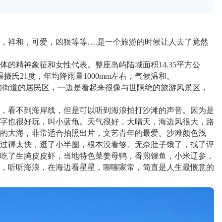
，祥和，可爱，凶狠等等….是一个旅游的时候让人去了竟然
的精神象征和女性代表。整座岛屿陆域面积14.35平方公
氏21度，年均降雨量1000mm左右，气候温和。
的街道的居民区，一边是看起来很像与世隔绝的旅游风景区，
，看不到海岸线，但是可以听到海浪拍打沙滩的声音。因为是
字也很好玩，叫小蓝龟。天气很好，大晴天，海边风很大，路
的大海，非常适合拍照出片，文艺青年的最爱。沙滩颜色浅
过得太快，逛了小半圈，根本没看够。无奈肚子饿了，找了评
吃了生腌皮皮虾，当地特色菜姜母鸭，香煎馒鱼，小米辽参，
，听听海浪，在海边看星星，聊聊家常，简直是人生最惬意的