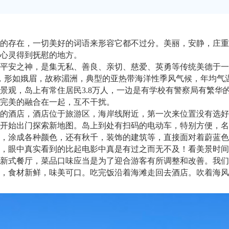
的存在，一切美好的词语来形容它都不过分。美丽，安静，庄重
心灵得到抚慰的地方。
平安之神，是集无私、善良、亲切、慈爱、英勇等传统美德于一体
长，形如娥眉，故称湄洲，典型的亚热带海洋性季风气候，年均气温摄
景观，岛上有常住居民3.8万人，一边是有学校有警察局有繁华
完美的融合在一起，互不干扰。
的酒店，酒店位于旅游区，海岸线附近，第一次来位置没有选好
开始出门探索新地图。岛上到处有扫码的电动车，特别方便，名
，涂成各种颜色，还有秋千，装饰的建筑等，直接面对着蔚蓝色
，眼中真实看到的比起电影中真是有过之而无不及！看美景时间
新式餐厅，菜品口味应当是为了迎合游客有所调整和改善。我们
，食材新鲜，味美可口。吃完饭沿着海滩走回去酒店。吹着海风