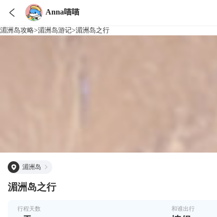

Anna喵喵
湄洲岛
攻略
>
湄洲岛
游记
>
湄洲岛之行
湄洲岛
湄洲岛之行
行程天数
和谁出行