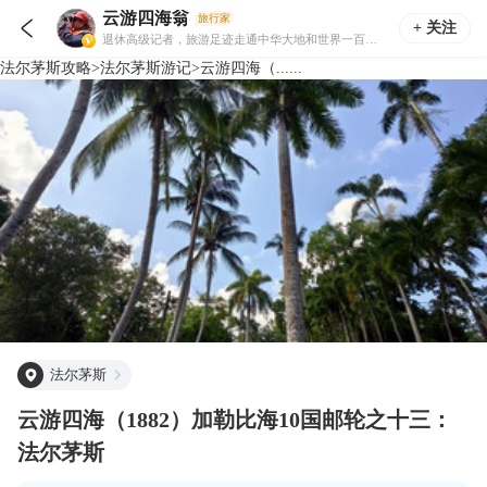
云游四海翁
旅行家

+ 关注
退休高级记者，旅游足迹走通中华大地和世界一百多个国家和地区。在携程旅行网上以“云游四海”为题，发游记1500余篇。
法尔茅斯
攻略
>
法尔茅斯
游记
>
云游四海（......
法尔茅斯
云游四海（1882）加勒比海10国邮轮之十三：
法尔茅斯