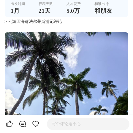
出发时间
行程天数
人均花费
和谁出行
1
月
21
天
5.0万
和朋友
> 云游四海翁法尔茅斯游记评论
写个评论走个心