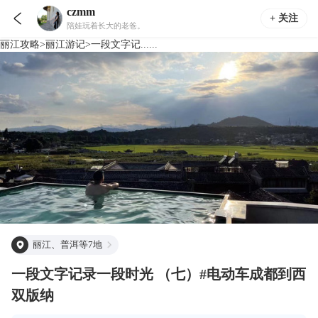
czmm

+ 关注
陪娃玩着长大的老爸。
丽江
攻略
>
丽江
游记
>
一段文字记......
丽江、普洱等7地
一段文字记录一段时光 （七）#电动车成都到西
双版纳