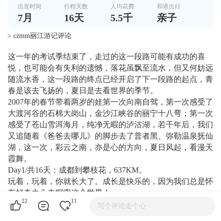
出发时间
行程天数
人均花费
和谁出行
7
月
16
天
5.5千
亲子
> czmm丽江游记评论
这一年的考试季结束了，走过的这一段路可能有成功的喜
悦，也可能会有失利的遗憾，落花虽飘至流水，但又何妨远
随流水香，这一段路的终点已经开启了下一段路的起点，青
春是该去飞扬的，夏日是去看世界的季节。
2007年的春节带着两岁的娃第一次向南自驾，第一次感受了
大渡河谷的石棉大岗山，金沙江峡谷的丽宁十八弯；第一次
感受了苍山雪洱海月，纯净无暇的泸沽湖，若干年后，我们
又追随着《爸爸去哪儿》的脚步去了普者黑、弥勒温泉抚仙
湖，这一次，彩云之南，亦是心的方向，夏日风起，看漫天
霞舞。
Day1/共16天：成都到攀枝花，637KM。
玩着，玩着，你就长大了。成长是快乐的，因为我们总是怀
有好奇之心去探索这个世界！
22
11
写个评论走个心