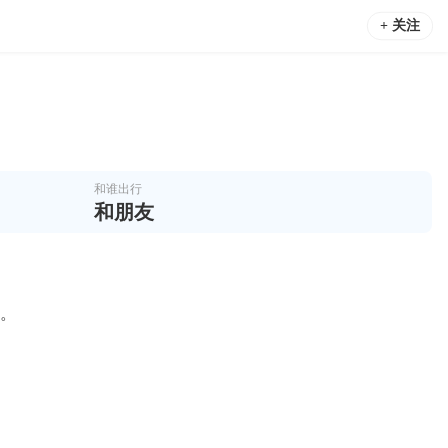
+ 关注
和谁出行
和朋友
力。