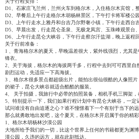
关于行程安排：
D1、石家庄飞兰州，兰州火车到格尔木，入住格尔木宾馆，
D2、早餐后上午行走格尔木胡杨林景区，下午打卡将军楼公
D3、上午行走水上雅丹和台吉乃尔野奢小镇，下午行走西台
D5、早晨出发，行走昆仑圣泉、无极龙凤宫、玉珠峰观景台
D6、上午行走昆仑大峡谷，下午行走察尔汗盐湖，晚上返程
关于行前准备：
1 、青海格尔木的夏天，早晚温差很大，紫外线强烈，尤其
锋衣。
2、关于海拔，格尔木的海拔两千多，行程中去到可可西里自
剧烈运动，先适应一下高海拔。
3 、格尔木很多景点都超级出片，能拍出很仙很酷的人像照
的裙子，昆仑大峡谷就适合酷酷的服装。
4、 关于拍摄，我旅行中必带的拍照装备，相机手机三脚架
5、特别提示一下，我们如果行程计划中有昆仑大峡谷，一定
试问谁没有自由追逐之心？谁不憧憬着下一个有别于当下的远
那么就勇敢地出发吧，这个夏天，在格尔木开启属于你的精彩
1、格尔木胡杨林沙漠公园
大地所给予我们的一切，比这个世界上任何的书籍都更为渊博
漠公园，久违的远方，就在此刻抵达。