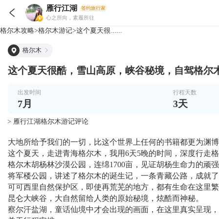
雁行江湖
签约旅行家

心之所向，素履所往
格尔木
攻略
>
格尔木
游记
>
这个夏天很......
格尔木
这个夏天很酷，雪山高原，峡谷秘境，自驾格尔木
出发时间
行程天数
7
月
3
天
> 雁行江湖格尔木游记评论
大地所给予我们的一切，比这个世界上任何的书籍都更为渊博
这个夏天，走进青海格尔木，我用6天5晚的时间，深度行走
格尔木胡杨林沙漠公园，连绵1700亩，见证胡杨生命力的顽
将军楼公园，讲述了格尔木的诞生记，一条青藏公路，成就了
可可西里自然保护区，即使再荒芜的地方，都有生命在这里繁
昆仑大峡谷，大自然留给人类的原始秘境，炫酷而神秘。
察尔汗盐湖，童话仙境中才会出现的画面，在这里真实呈现，