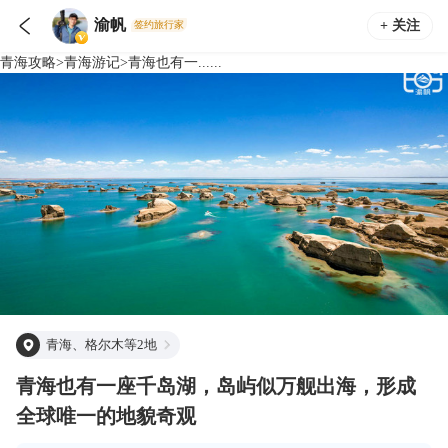

渝帆
+ 关注
签约旅行家
青海
攻略
>
青海
游记
>
青海也有一......
青海、格尔木等2地
青海也有一座千岛湖，岛屿似万舰出海，形成
全球唯一的地貌奇观