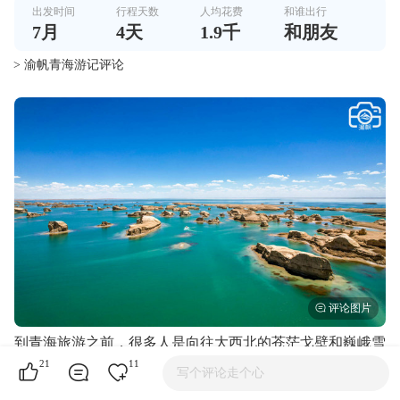
出发时间
行程天数
人均花费
和谁出行
7
月
4
天
1.9千
和朋友
> 渝帆青海游记评论
到青海旅游之前，很多人是向往大西北的苍茫戈壁和巍峨雪
山，想去感受那里的高远与辽阔，可是到了青海之后，却往
21
11
写个评论走个心
往会被那里星罗棋布的湖泊所惊艳。浩瀚的青海湖、瑰丽的