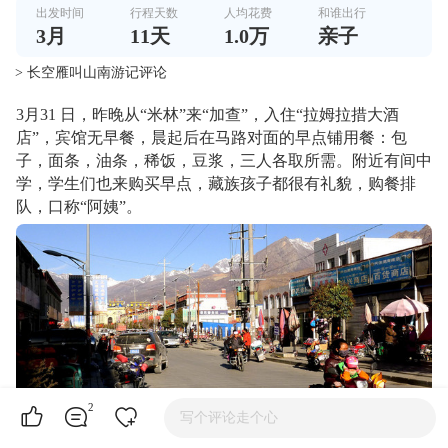
出发时间
行程天数
人均花费
和谁出行
3
月
11
天
1.0万
亲子
> 长空雁叫山南游记评论
3月31 日，昨晚从“米林”来“加查”，入住“拉姆拉措大酒
店”，宾馆无早餐，晨起后在马路对面的早点铺用餐：包
子，面条，油条，稀饭，豆浆，三人各取所需。附近有间中
学，学生们也来购买早点，藏族孩子都很有礼貌，购餐排
队，口称“阿姨”。
2
写个评论走个心