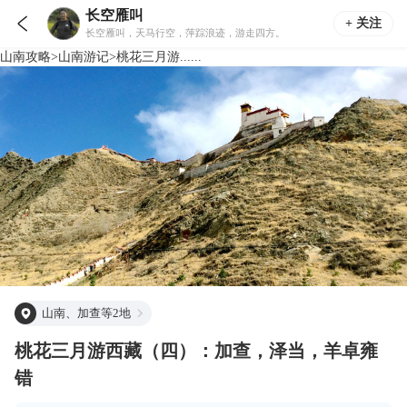
长空雁叫

+ 关注
长空雁叫，天马行空，萍踪浪迹，游走四方。
山南
攻略
>
山南
游记
>
桃花三月游......
山南、加查等2地
桃花三月游西藏（四）：加查，泽当，羊卓雍
错