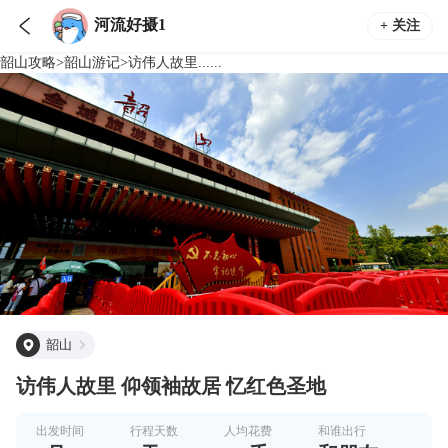

河流好摄1
+ 关注
韶山
攻略
>
韶山
游记
>
访伟人故里......
韶山
访伟人故里 仰领袖故居 忆红色圣地
出发时间
行程天数
人均花费
和谁出行