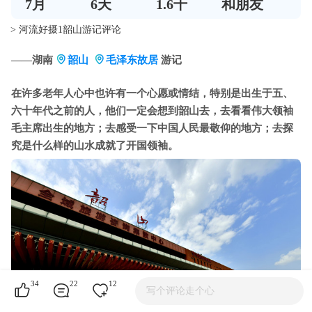
7
月
6
天
1.6千
和朋友
> 河流好摄1韶山游记评论
——湖南
韶山
毛泽东故居
游记
在许多老年人心中也许有一个心愿或情结，特别是出生于五、
六十年代之前的人，他们一定会想到韶山去，去看看伟大领袖
毛主席出生的地方；去感受一下中国人民最敬仰的地方；去探
究是什么样的山水成就了开国领袖。
34
22
12
写个评论走个心