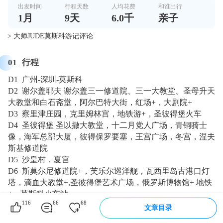
出发时间
行程天数
人均花费
和谁出行
1
月
9
天
6.0千
亲子
> 大师JUDE莫斯科游记评论
01
行程
D1 广州-深圳-莫斯科
D2 谢尔盖耶夫 谢尔盖三一修道院、三一大教堂、圣母升天
大教堂和白石斋堂，阿尔巴特大街，红场+，大剧院+
D3 察里津庄园，克里姆林宫，地铁游+，圣彼得堡火车
D4 圣彼得堡 圣以撒大教堂，十二月党人广场，青铜骑士
像，海军总部大厦，彼得保罗要塞，王宫广场，冬宫，涅夫
斯基修道院
D5 沙皇村，夏宫
D6 斯莫尔尼修道院+，芙乐尔巡洋舰，瓦西里岛古港口灯
塔，滴血大教堂+,圣彼得堡艺术广场，俄罗斯博物馆+ 地铁
+，莫斯科火车站
116
66
68
D7 莫斯科 卡洛明斯科娅庄园，红场，圣瓦西里升天大教
文章目录
堂，国家历史博物馆，喀山大教堂, Tapan博物馆