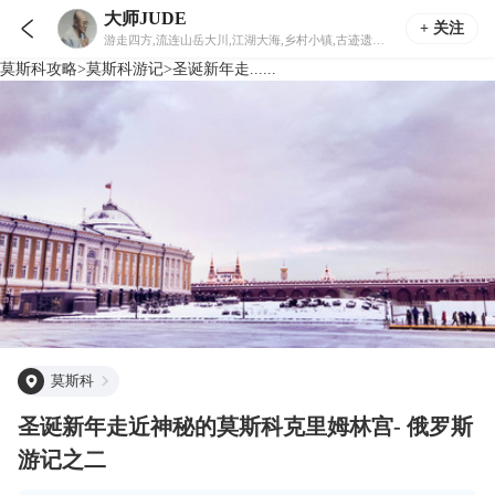
大师JUDE

+ 关注
游走四方,流连山岳大川,江湖大海,乡村小镇,古迹遗址.风土人文,徐徐细品.
莫斯科
攻略
>
莫斯科
游记
>
圣诞新年走......
莫斯科
圣诞新年走近神秘的莫斯科克里姆林宫- 俄罗斯
游记之二