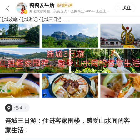
鸭鸭爱生活
签约旅行家

+ 关注
知名旅游博主、美食达人！全网粉丝500W+ 土生土长鼓浪屿人，合作多地旅游局 出身厨师世家，测评美食商户超过4000家
连城
攻略
>
连城
游记
>
连城三日游......
连城
连城三日游：住进客家围楼，感受山水间的客
家生活！