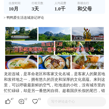
出发时间
行程天数
人均花费
和谁出行
10
月
3
天
1.0千
和父母
> 鸭鸭爱生活连城游记评论
龙岩连城，是革命老区和客家文化名城，是客家人的聚居地
和发祥地之一，拥有悠久的历史和深厚的文化底蕴。来到这
里，可以呼吸最新鲜的空气，吃地道的小吃，没有城市里的
忙忙碌碌，却是另一番悠闲自得。趁着国庆长假的尾巴，错
峰出游来到龙岩，三天两夜访古迹寻美食畅享森林美景，真
47
12
15
的很舒服。
写个评论走个心