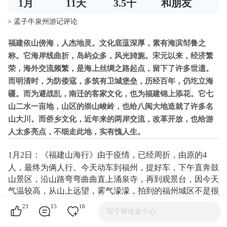
1
月
11
天
3.5千
和朋友
> 孟子牛泉州游记评论
福建依山傍海，人杰地灵。文化底蕰深厚，素有海滨邹鲁之
称。它海岸线曲折，岛屿众多，风光旑旎。宋元以来，经济繁
荣，海外交流频繁，是海上丝绸之路起点，留下了许多世遗。
而明清时，为防倭寇，多筑有卫城堡垒，历经百年，仍圪立海
疆。而为避战乱，南迁的客家文化，也为福建锦上添花。它七
山二水一亩地，山区的崇山峻岭，也给八闽大地造就了许多名
山大川。而侨乡文化，近年来的两岸交流，改革开放，也给游
人太多亮点，不细走此地，实有愧人生。
1月2日：《福建山海行》由于疫情，已经周折，由原的4
人，最终为俩人行。今天动车到福州，提好车，下午直奔鼓
山景区，沿山路弯弯曲曲直上涌泉寺，再到观景台，因今天
气温较高，从山上远望，雾气濛濛，拍到的福州城区不是很
清䀿。
23
15
16
写个评论走个心
涌泉寺为闽刹这冠，全国重点寺庙之一。始建于唐建中四年
（783年）经多次修缮，现为明耒清初格局。