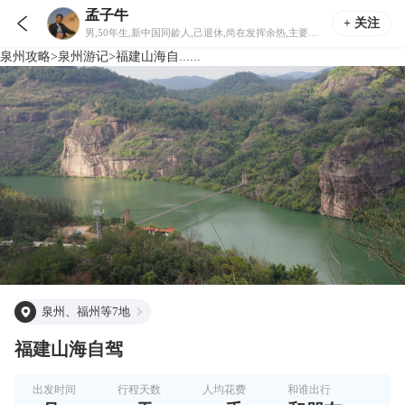
孟子牛

+ 关注
男,50年生,新中国同龄人,己退休,尚在发挥余热,主要为出游攒点车马费.身体尚可,为人隨和,信奉&quot;己所不欲,勿施于人&quot;.喜欢攝影,攝像.出游归来,欢喜制作一些光盘.跟旅行社游,或自己组团都可以,主要考虑性价比.
泉州
攻略
>
泉州
游记
>
福建山海自......
泉州、福州等7地
福建山海自驾
出发时间
行程天数
人均花费
和谁出行