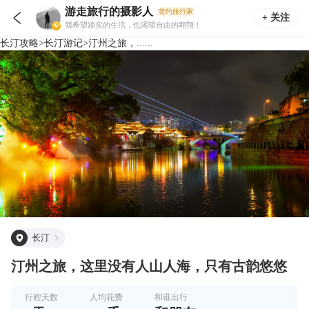
游走旅行的摄影人
签约旅行家

+ 关注
我希望踏实的生活，也渴望自由的翱翔！
长汀
攻略
>
长汀
游记
>
汀州之旅，......
长汀
汀州之旅，这里没有人山人海，只有古韵悠悠
行程天数
人均花费
和谁出行