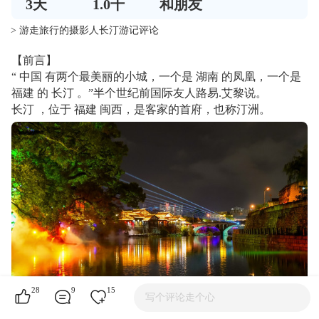
3
天
1.0千
和朋友
> 游走旅行的摄影人长汀游记评论
【前言】
“ 中国 有两个最美丽的小城，一个是 湖南 的凤凰，一个是
福建 的 长汀 。”半个世纪前国际友人路易.艾黎说。
长汀 ，位于 福建 闽西，是客家的首府，也称汀洲。
28
9
15
写个评论走个心