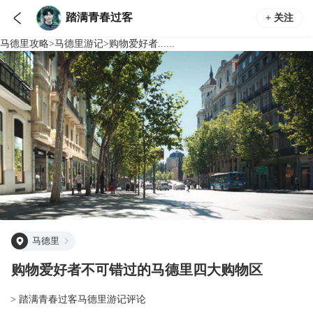

踏满青春过客
+ 关注
马德里
攻略
>
马德里
游记
>
购物爱好者......
马德里
购物爱好者不可错过的马德里四大购物区
> 踏满青春过客马德里游记评论