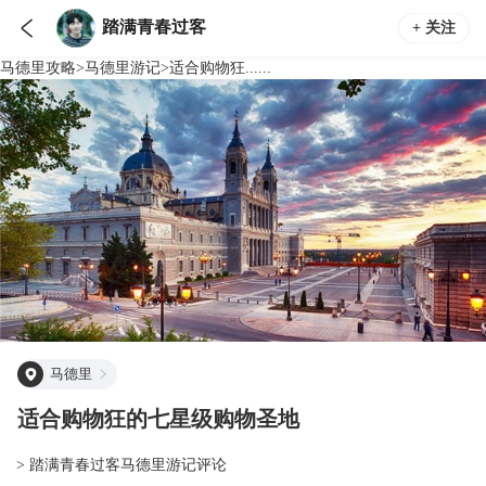

踏满青春过客
+ 关注
马德里
攻略
>
马德里
游记
>
适合购物狂......
马德里
适合购物狂的七星级购物圣地
> 踏满青春过客马德里游记评论