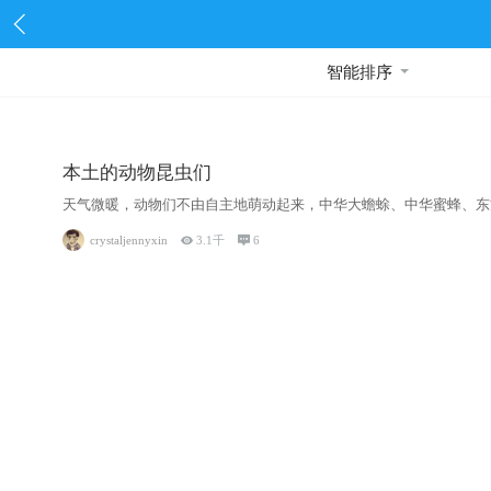
智能排序
本土的动物昆虫们
天气微暖，动物们不由自主地萌动起来，中华大蟾蜍、中华蜜蜂、东方菜粉
crystaljennyxin

3.1千

6