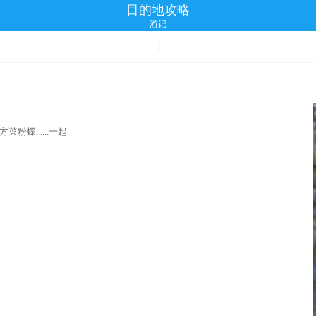
目的地攻略
游记
蝶......一起