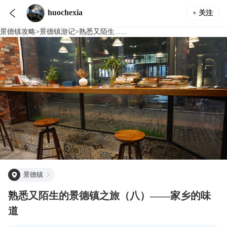

huochexia
+ 关注
景德镇
攻略
>
景德镇
游记
>
熟悉又陌生......
景德镇
熟悉又陌生的景德镇之旅（八）——家乡的味
道