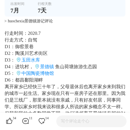
出发时间
行程天数
7
月
7
天
> huochexia景德镇游记评论
行走时间：2020.7
行走方式：自驾
D1：御窑景巷
D2：陶溪川艺术街区
D3：
玉田水库
D4：进坑村，
景德镇
鱼山荷塘旅游生态园
D5：
中国陶瓷博物馆
D6：都昌鄱阳湖畔
离开家乡已经快三十年了，父母退休后也离开家乡来到我们
的城市一起生活。家乡现在只有一座房子还在那里。因为我
们是三线厂，那里本就没有亲戚，只有好友邻居，同事同
学。所以家乡对我来说和很多人所说的家乡概念不太一样。
但我和我的大多数同学不同，他们读书离开景德镇东郊的74
34
11
14
0厂后就会很多年，甚至重来就没再回去过。而我对景德镇
写个评论走个心
却有着深深的情感联系。这可能和我的原生家庭有关，也可