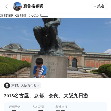

克鲁格襟翼
+ 关注
京都
攻略
>
京都
游记
>
2015名......
京都、大阪等4地
2015名古屋、京都、奈良、大阪九日游
行程天数
人均花费
和谁出行