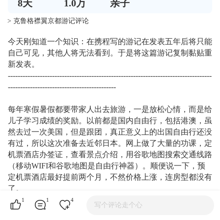
8
天
1.0万
亲子
> 克鲁格襟翼京都游记评论
今天刚知道一个知识：在携程写的游记在发表五年后将只能
自己可见，其他人将无法看到。于是将这篇游记复制黏贴重
新发表。
-----------------------------------------------------------------------------------
--------------------------------------------
每年寒假暑假都要带家人出去旅游，一是放松心情，而是给
儿子学习成绩的奖励。以前都是国内自由行，包括港澳，虽
然去过一次美国，但是跟团，真正意义上的出国自由行还没
有过，所以这次准备去近邻日本。网上做了大量的功课，定
机票酒店办签证，查看景点介绍，用谷歌地图搜索交通线路
（移动WIFI和谷歌地图是自由行神器）。顺便说一下，预
定机票酒店最好提前两个月，不然价格上涨，连房型都没有
了。
8月7日一早 春秋航空浦东T2航站楼，三个人来回票价近五
1
1
4
写个评论走个心
千，每人行李重量15公斤，回来差点超重。