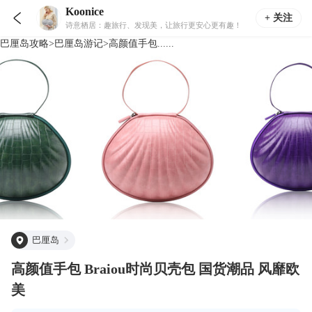
Koonice

+ 关注
诗意栖居：趣旅行、发现美，让旅行更安心更有趣！
巴厘岛
攻略
>
巴厘岛
游记
>
高颜值手包......
巴厘岛
高颜值手包 Braiou时尚贝壳包 国货潮品 风靡欧
美