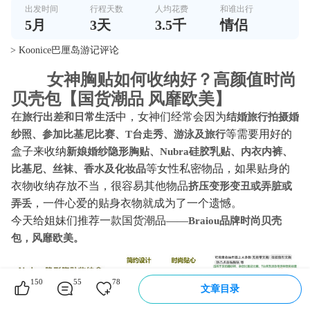
出发时间
行程天数
人均花费
和谁出行
5
月
3
天
3.5千
情侣
> Koonice巴厘岛游记评论
女神胸贴如何收纳好？高颜值时尚
贝壳包【国货潮品 风靡欧美】
在
中，女神们经常会因为
旅行出差和日常生活
结婚旅行拍摄婚
等需要用好的
纱照、参加比基尼比赛、T台走秀、游泳及旅行
盒子来收纳
新娘婚纱隐形胸贴、Nubra硅胶乳贴、内衣内裤、
等女性私密物品，如果贴身的
比基尼、丝袜、香水及化妆品
衣物收纳存放不当，很容易其他物品
挤压变形变丑
或
弄脏或
，一件心爱的贴身衣物就成为了一个遗憾。
弄丢
今天给姐妹们推荐一款国货潮品——
Braiou品牌时尚贝壳
包，风靡欧美。
150
55
78
文章目录