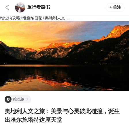

旅行者路书
+ 关注
维也纳
攻略
>
维也纳
游记
>
奥地利人文......
维也纳
奥地利人文之旅：美景与心灵彼此碰撞，诞生
出哈尔施塔特这座天堂