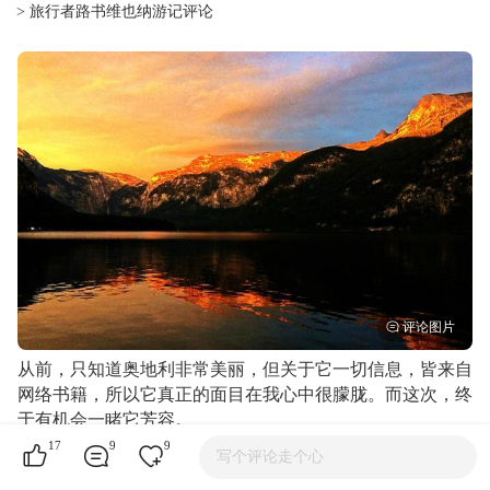
> 旅行者路书维也纳游记评论
从前，只知道奥地利非常美丽，但关于它一切信息，皆来自
网络书籍，所以它真正的面目在我心中很朦胧。而这次，终
于有机会一睹它芳容。
我问当地人，这里什么地方最值得一看，几乎每个人都告诉
17
9
9
写个评论走个心
我说，"哈尔施塔特镇"是人间天堂。有了他们推荐，我立刻