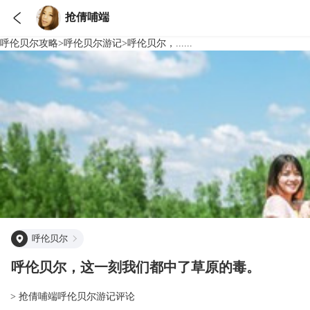

抢倩哺端
呼伦贝尔
攻略
>
呼伦贝尔
游记
>
呼伦贝尔，......
呼伦贝尔
呼伦贝尔，这一刻我们都中了草原的毒。
> 抢倩哺端呼伦贝尔游记评论