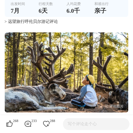
出发时间
行程天数
人均花费
和谁出行
7
月
6
天
6.0千
亲子
> 远望旅行呼伦贝尔游记评论
268
233
288
写个评论走个心