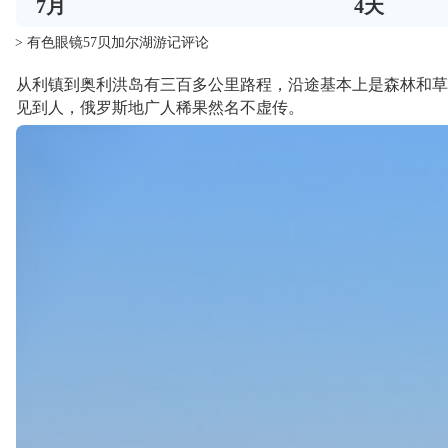
7
月
4
天
> 有色眼镜57贝加尔湖游记评论
从利镇到奥利洪岛有三百多公里路程，沿途基本上是森林和草
见到人，俄罗斯地广人稀果然名不虚传。