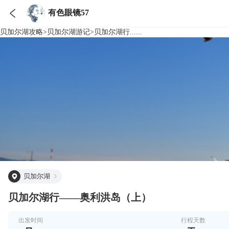

有色眼镜57
贝加尔湖
攻略
>
贝加尔湖
游记
>
贝加尔湖行......
贝加尔湖
贝加尔湖行——奥利洪岛（上）
出发时间
行程天数