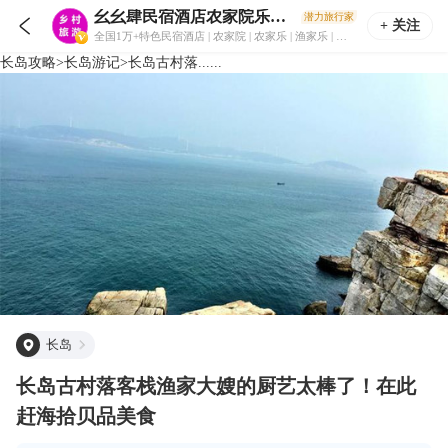
幺幺肆民宿酒店农家院乐旅游住宿攻略
潜力旅行家

+ 关注
全国1万+特色民宿酒店 | 农家院 | 农家乐 | 渔家乐 | 采摘园 | 轰趴馆 | 乡村旅游住宿攻略！
长岛
攻略
>
长岛
游记
>
长岛古村落......
长岛
长岛古村落客栈渔家大嫂的厨艺太棒了！在此
赶海拾贝品美食