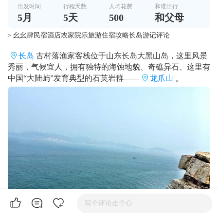
出发时间
行程天数
人均花费
和谁出行
5
月
5
天
500
和父母
> 幺幺肆民宿酒店农家院乐旅游住宿攻略长岛游记评论
长岛
古村落渔家客栈位于山东长岛大黑山岛，这里风景
秀丽，气候宜人，拥有独特的海蚀地貌、奇礁异石、这里有
中国“大陆屿”发育典型的石英岩群——
龙爪山
。
写个评论走个心