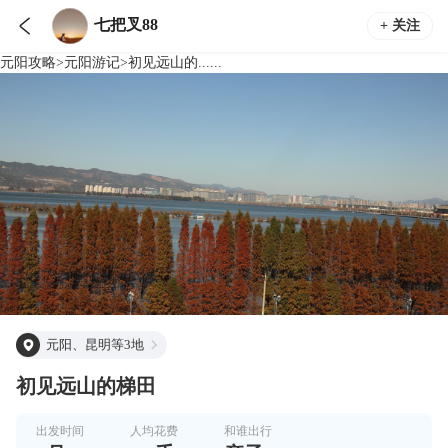

七把叉88
+ 关注
元阳
攻略
>
元阳
游记
>
初见远山的......
元阳、昆明等3地
初见远山的梯田
出发时间
人均花费
和谁出行