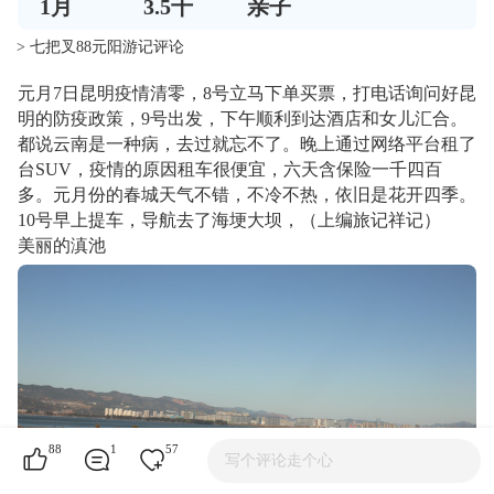
1
月
3.5千
亲子
> 七把叉88元阳游记评论
元月7日昆明疫情清零，8号立马下单买票，打电话询问好昆
明的防疫政策，9号出发，下午顺利到达酒店和女儿汇合。
都说云南是一种病，去过就忘不了。晚上通过网络平台租了
台SUV，疫情的原因租车很便宜，六天含保险一千四百
多。元月份的春城天气不错，不冷不热，依旧是花开四季。
10号早上提车，导航去了海埂大坝，（上编旅记祥记）
美丽的滇池
88
1
57
写个评论走个心