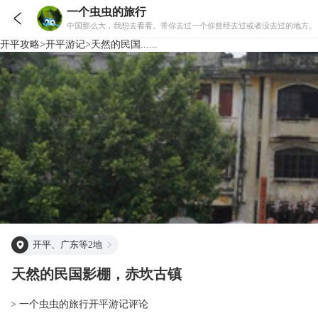
一个虫虫的旅行

中国那么大，我想去看看。带你去过一个你曾经去过或者没去过的地方。
开平
攻略
>
开平
游记
>
天然的民国......
开平、广东等2地
天然的民国影棚，赤坎古镇
> 一个虫虫的旅行开平游记评论