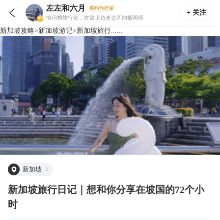
左左和六月
签约旅行家

+ 关注
情侣档旅行家，在路上边走边画的插画师
新加坡
攻略
>
新加坡
游记
>
新加坡旅行......
新加坡
新加坡旅行日记｜想和你分享在坡国的72个小
时