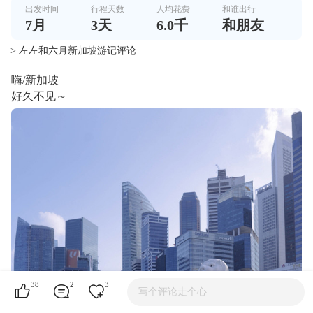
出发时间
行程天数
人均花费
和谁出行
7
月
3
天
6.0千
和朋友
> 左左和六月新加坡游记评论
嗨/新加坡
好久不见～
38
2
3
写个评论走个心