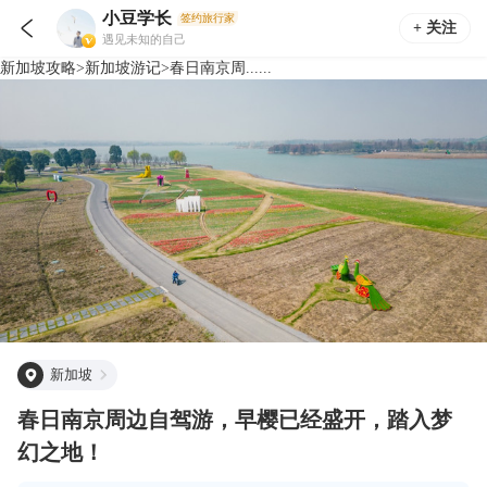
小豆学长
签约旅行家

+ 关注
遇见未知的自己
新加坡
攻略
>
新加坡
游记
>
春日南京周......
新加坡
春日南京周边自驾游，早樱已经盛开，踏入梦
幻之地！