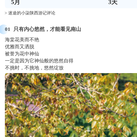
5
月
3
天
> 迷途的小柒陕西游记评论
01
只有内心悠然，才能看见南山
海棠花美而不艳
优雅而又洒脱
被誉为花中神仙
一定是因为它神仙般的悠然自得
不挑时，不挑地，悠然绽放