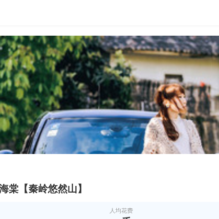
野海棠【秦岭悠然山】
人均花费