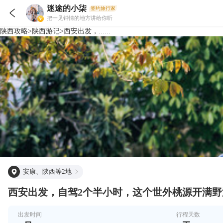
迷途的小柒
签约旅行家

把一见钟情的地方讲给你听
陕西
攻略
>
陕西
游记
>
西安出发，......
安康、陕西等2地
西安出发，自驾2个半小时，这个世外桃源开满
出发时间
行程天数