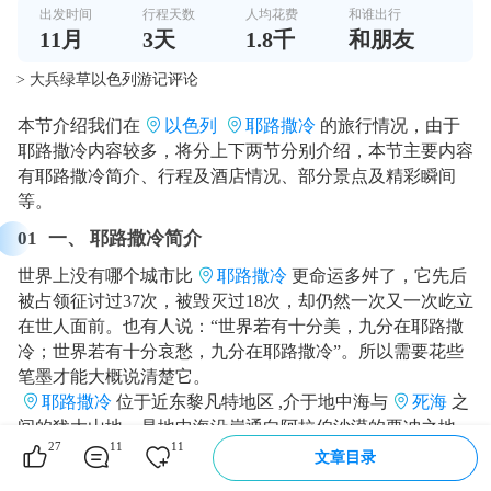
出发时间
行程天数
人均花费
和谁出行
11
月
3
天
1.8千
和朋友
> 大兵绿草以色列游记评论
本节介绍我们在
以色列
耶路撒冷
的旅行情况，由于
耶路撒冷内容较多，将分上下两节分别介绍，本节主要内容
有耶路撒冷简介、行程及酒店情况、部分景点及精彩瞬间
等。
01
一、 耶路撒冷简介
世界上没有哪个城市比
耶路撒冷
更命运多舛了，它先后
被占领征讨过37次，被毁灭过18次，却仍然一次又一次屹立
在世人面前。也有人说：“世界若有十分美，九分在耶路撒
冷；世界若有十分哀愁，九分在耶路撒冷”。所以需要花些
笔墨才能大概说清楚它。
耶路撒冷
位于近东黎凡特地区 ,介于地中海与
死海
之
间的犹大山地，是地中海沿岸通向阿拉伯沙漠的要冲之地，
27
11
11
是一座历史悠久的城市，是世界上三大宗教的圣城（犹太
文章目录
教、基督教和伊斯兰教）。