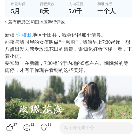
出发时间
行程天数
人均花费
和谁出行
5
月
8
天
5.0千
一个人
> 若有所思CS和田地区游记评论
新疆
和田
地区于田县，我会记得那个清晨。
那夜与我同屋的女孩叫做“一颗菜”，我俩早上7:30起床，想
八点出发去感受玫瑰花田的清晨，谁知化好妆下楼一看，下
着小雨。
要知道，在新疆，7:30相当于内地的5点左右。悻悻然的等
雨停，才有了你现在看到的这些美好。
27
12
11
写个评论走个心