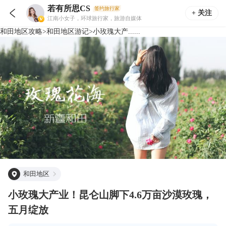
若有所思CS
签约旅行家

+ 关注
江南小女子，环球旅行家，旅游自媒体
和田地区
攻略
>
和田地区
游记
>
小玫瑰大产......
和田地区
小玫瑰大产业！昆仑山脚下4.6万亩沙漠玫瑰，
五月绽放