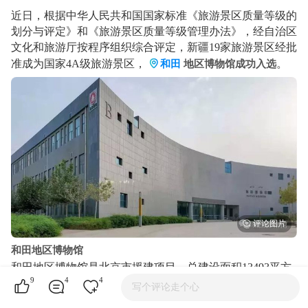
近日，根据中华人民共和国国家标准《旅游景区质量等级的
划分与评定》和《旅游景区质量等级管理办法》，经自治区
文化和旅游厅按程序组织综合评定，新疆19家旅游景区经批
准成为国家4A级旅游景区，
。
和田
地区博物馆成功入选
和田地区博物馆
和田地区博物馆是北京市援建项目，总建设面积13493平方
9
4
4
米，其中展厅面积6160平方米，分为《五星出东方利中国》
写个评论走个心
--和田历史文化展、《汉晋子民》--尼雅遗址专题展、临时